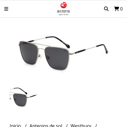
0
Inicio
Anteojos de sol
Westbury