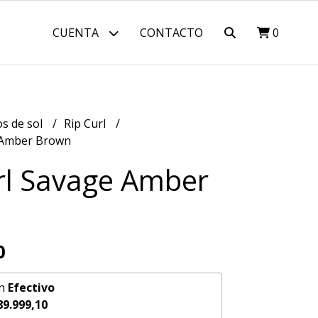
CUENTA
CONTACTO
0
os de sol
Rip Curl
 Amber Brown
rl Savage Amber
0
n
Efectivo
89.999,10