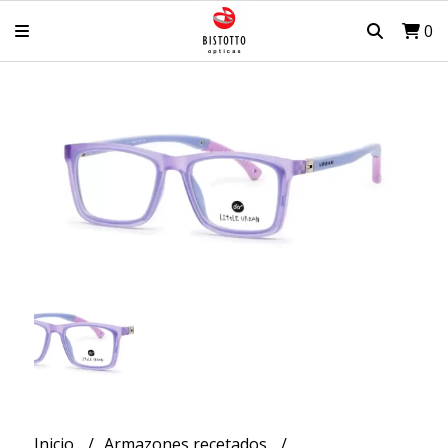
0
Inicio
Armazones recetados