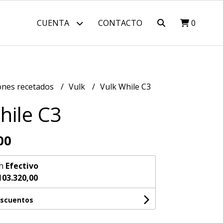
CUENTA
CONTACTO
0
nes recetados
Vulk
Vulk While C3
hile C3
00
n
Efectivo
103.320,00
escuentos