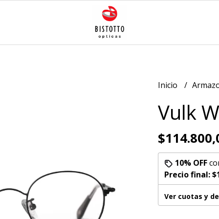
Inicio
Armazo
Vulk W
$114.800,
10% OFF
co
Precio final:
$
Ver cuotas y d