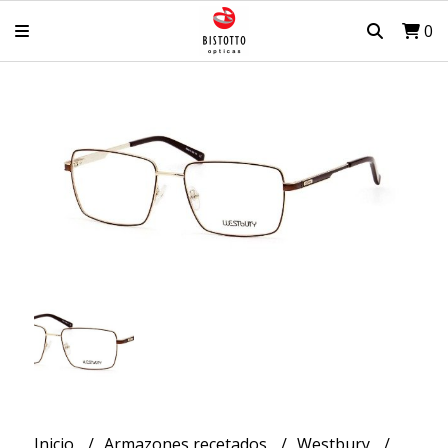
0
Inicio
Armazones recetados
Westbury