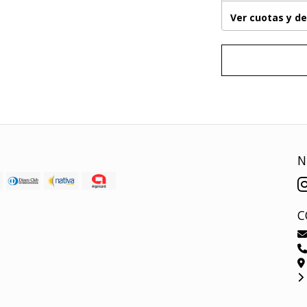
Ver cuotas y d
N
C