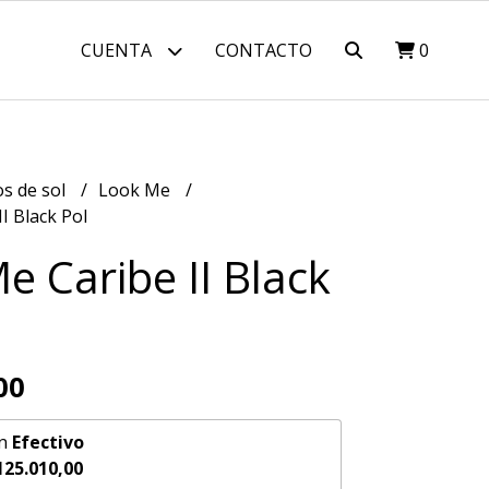
CUENTA
CONTACTO
0
os de sol
Look Me
I Black Pol
e Caribe II Black
00
n
Efectivo
125.010,00