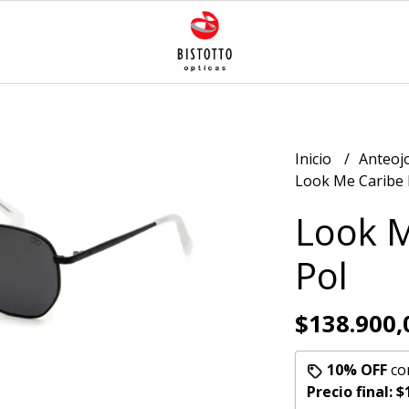
Inicio
Anteoj
Look Me Caribe I
Look M
Pol
$138.900,
10% OFF
co
Precio final:
$