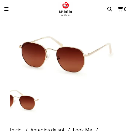
0
Inicio
Anteojos de sol
Look Me