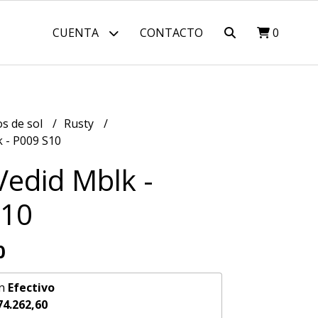
CUENTA
CONTACTO
0
os de sol
Rusty
 - P009 S10
Vedid Mblk -
S10
0
n
Efectivo
74.262,60