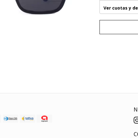
Ver cuotas y d
N
C