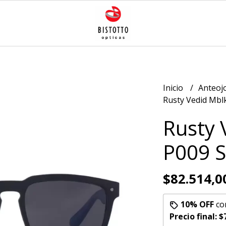
Inicio
Anteoj
Rusty Vedid Mblk
Rusty 
P009 
$82.514,0
10% OFF
co
Precio final:
$