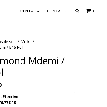
CUENTA
CONTACTO
0
os de sol
Vulk
mi / B15 Pol
lmond Mdemi /
l
0
n
Efectivo
76.778,10