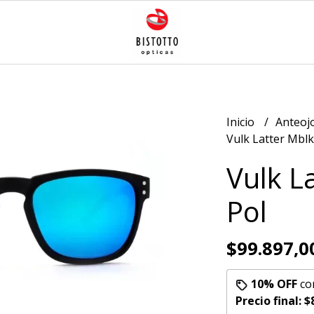
Inicio
Anteoj
Vulk Latter Mblk
Vulk L
Pol
$99.897,0
10% OFF
co
Precio final:
$