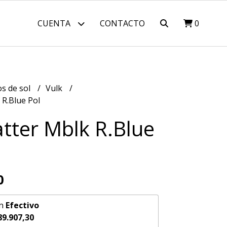
CUENTA
CONTACTO
0
os de sol
Vulk
 R.Blue Pol
atter Mblk R.Blue
0
n
Efectivo
89.907,30