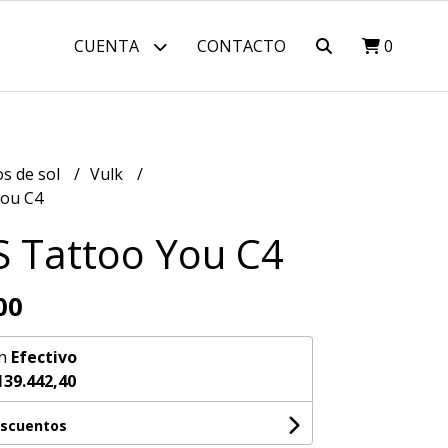
CUENTA
CONTACTO
0
os de sol
Vulk
You C4
S Tattoo You C4
00
n
Efectivo
139.442,40
escuentos