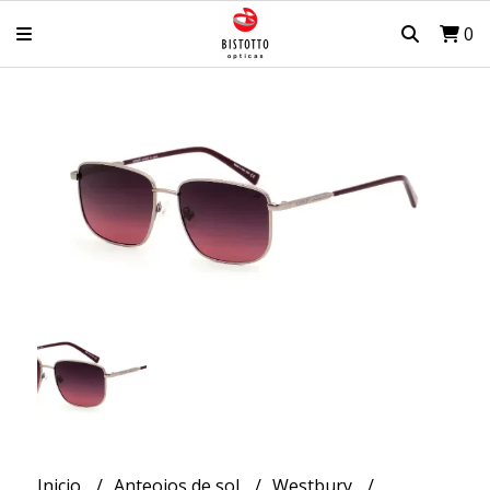
0
Inicio
Anteojos de sol
Westbury