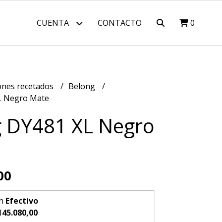
CUENTA
CONTACTO
0
nes recetados
Belong
L Negro Mate
 DY481 XL Negro
00
n
Efectivo
145.080,00