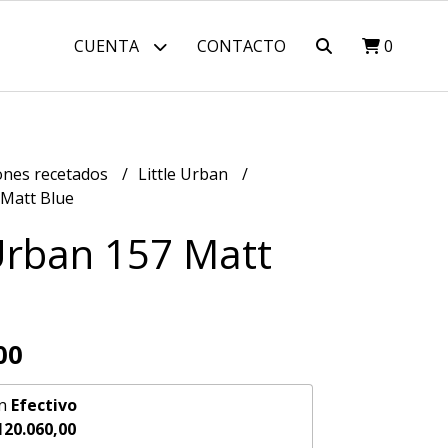
CUENTA
CONTACTO
0
nes recetados
Little Urban
 Matt Blue
 Urban 157 Matt
00
n
Efectivo
120.060,00