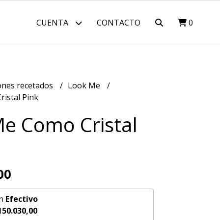
CUENTA
CONTACTO
0
nes recetados
Look Me
istal Pink
e Como Cristal
00
n
Efectivo
150.030,00