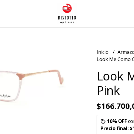
Inicio
Armazo
Look Me Como Cr
Look M
Pink
$166.700,
10% OFF
co
Precio final:
$