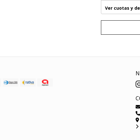
Ver cuotas y d
N
C