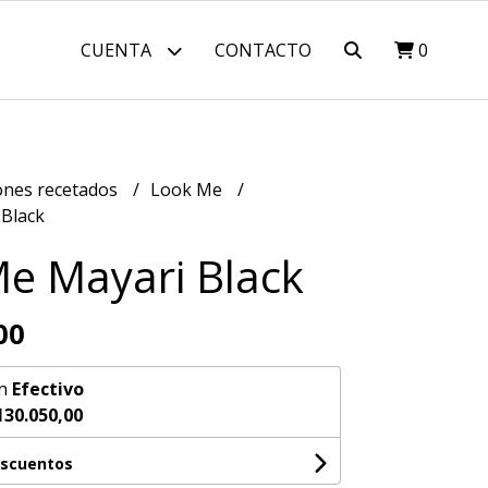
CUENTA
CONTACTO
0
nes recetados
Look Me
Black
e Mayari Black
00
n
Efectivo
130.050,00
escuentos