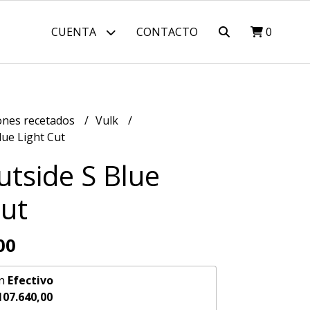
CUENTA
CONTACTO
0
nes recetados
Vulk
lue Light Cut
utside S Blue
Cut
00
n
Efectivo
107.640,00