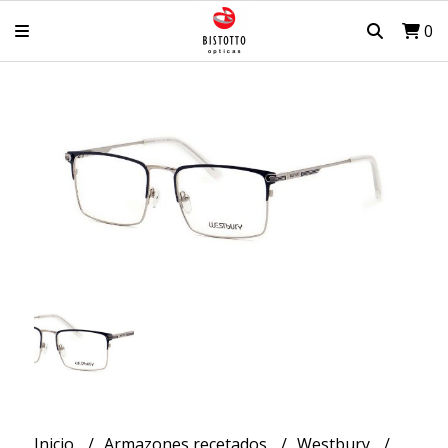
0
Inicio
Armazones recetados
Westbury